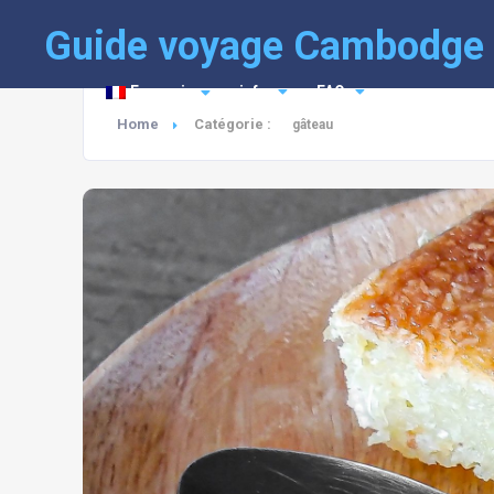
Guide voyage Cambodge
Français
info
FAQ
Home
Catégorie :
gâteau