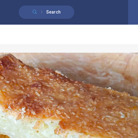
English
(
Anglais
)
Français
Search