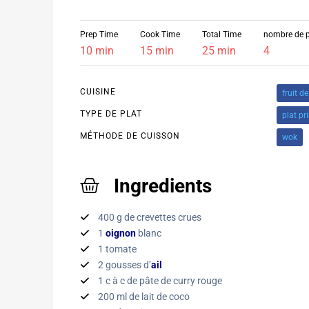
Prep Time
Cook Time
Total Time
nombre de 
10 min
15 min
25 min
4
CUISINE
fruit d
TYPE DE PLAT
plat pr
MÉTHODE DE CUISSON
wok
Ingredients
400 g de crevettes crues
1
oignon
blanc
1 tomate
2 gousses d’
ail
1 c à c de pâte de curry rouge
200 ml de lait de coco