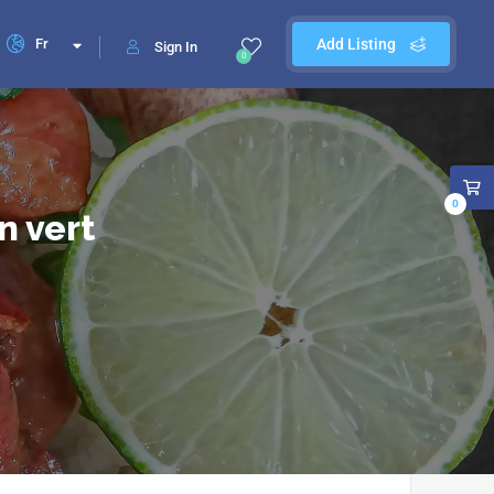
Fr
Add Listing
Sign In
0
0
n vert