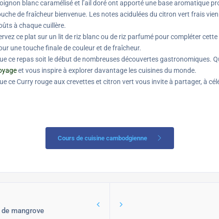
’oignon blanc caramélisé et l’ail doré ont apporté une base aromatique pr
ouche de fraîcheur bienvenue. Les notes acidulées du citron vert frais vie
oûts à chaque cuillère.
ervez ce plat sur un lit de riz blanc ou de riz parfumé pour compléter cett
our une touche finale de couleur et de fraîcheur.
ue ce repas soit le début de nombreuses découvertes gastronomiques. Qu
oyage
et vous inspire à explorer davantage les cuisines du monde.
ue ce Curry rouge aux crevettes et citron vert vous invite à partager, à cé
Cours de cuisine cambodgienne
e de mangrove