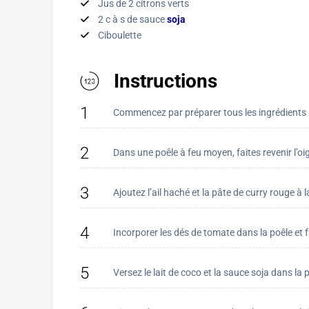
Jus de 2 citrons verts
2 c à s de sauce
soja
Ciboulette
Instructions
1
Commencez par préparer tous les ingrédients : 
2
Dans une poêle à feu moyen, faites revenir l’oi
3
Ajoutez l’ail haché et la pâte de curry rouge à 
4
Incorporer les dés de tomate dans la poêle et f
5
Versez le lait de coco et la sauce soja dans 