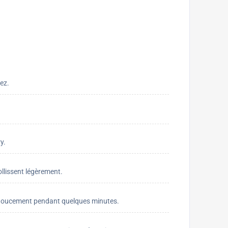
ez.
y.
ollissent légèrement.
er doucement pendant quelques minutes.