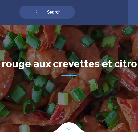
English
(
Anglais
)
Français
Search
 rouge aux crevettes et citro