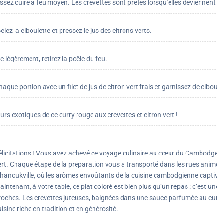
aissez cuire à feu moyen. Les crevettes sont prêtes lorsqu’elles deviennent
lez la ciboulette et pressez le jus des citrons verts.
ie légèrement, retirez la poêle du feu.
haque portion avec un filet de jus de citron vert frais et garnissez de cibou
s exotiques de ce curry rouge aux crevettes et citron vert !
élicitations ! Vous avez achevé ce voyage culinaire au cœur du Cambodge 
ert. Chaque étape de la préparation vous a transporté dans les rues anim
ihanoukville, où les arômes envoûtants de la cuisine cambodgienne captiv
aintenant, à votre table, ce plat coloré est bien plus qu’un repas : c’est 
roches. Les crevettes juteuses, baignées dans une sauce parfumée au curry
uisine riche en tradition et en générosité.