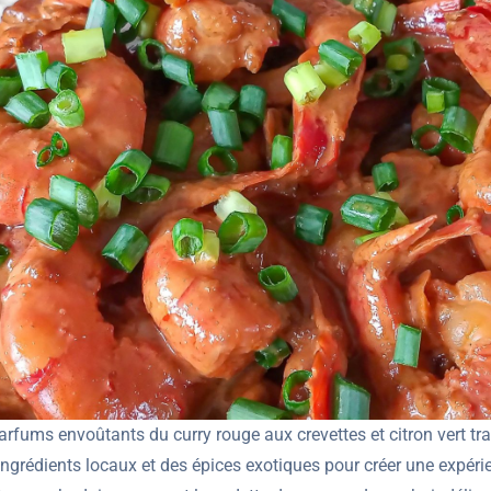
ums envoûtants du curry rouge aux crevettes et citron vert tran
grédients locaux et des épices exotiques pour créer une expérie