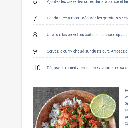
6
Ajoutez les crevettes crues dans la sauce et l
7
Pendant ce temps, préparez les garnitures : cise
8
Une fois les crevettes cuites et la sauce épaiss
9
Servez le curry chaud sur du riz cuit. Arrosez c
10
Dégustez immédiatement et savourez les saveur
F
v
S
M
p
c