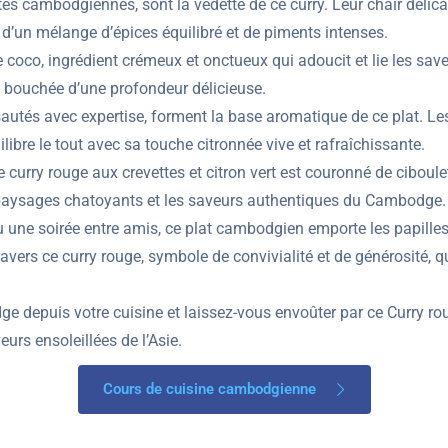
tes cambodgiennes, sont la vedette de ce curry. Leur chair délic
 d’un mélange d’épices équilibré et de piments intenses.
de coco, ingrédient crémeux et onctueux qui adoucit et lie les sa
 bouchée d’une profondeur délicieuse.
 sautés avec expertise, forment la base aromatique de ce plat. Le
libre le tout avec sa touche citronnée vive et rafraîchissante.
e curry rouge aux crevettes et citron vert est couronné de ciboul
s paysages chatoyants et les saveurs authentiques du Cambodge.
ou une soirée entre amis, ce plat cambodgien emporte les papill
vers ce curry rouge, symbole de convivialité et de générosité, qu
puis votre cuisine et laissez-vous envoûter par ce Curry rouge
eurs ensoleillées de l’Asie.
Cours de cuisine cambodgienne