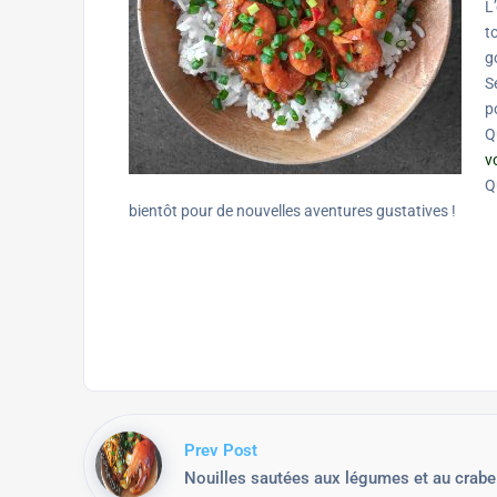
L
t
g
S
p
Q
v
Q
bientôt pour de nouvelles aventures gustatives !
Prev Post
Nouilles sautées aux légumes et au crab