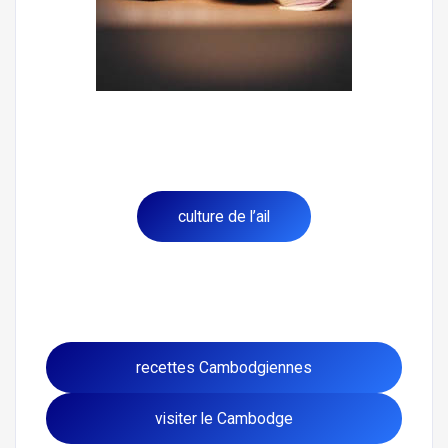
culture de l’ail
recettes Cambodgiennes
visiter le Cambodge