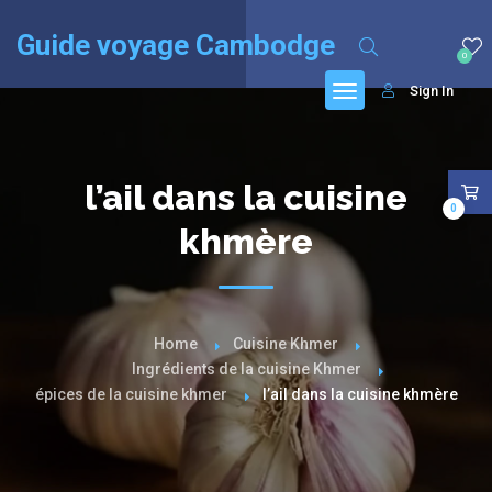
English
(
Anglais
)
Français
Guide voyage Cambodge
0
Sign In
l’ail dans la cuisine
0
khmère
Home
Cuisine Khmer
Ingrédients de la cuisine Khmer
épices de la cuisine khmer
l’ail dans la cuisine khmère