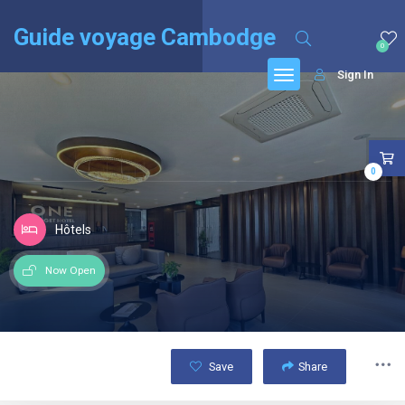
English
(
Anglais
)
Français
Guide voyage Cambodge
0
Sign In
0
Hôtels
Now Open
Save
Share