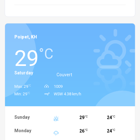
Poipet, KH
29
°C
Saturday
Couvert
°C
Max: 29
1009
°C
Min: 29
WSW 4.38 km/h
Sunday
29
24
°C
°C
Monday
26
24
°C
°C