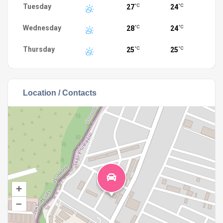
Tuesday
27
24
°C
°C
Wednesday
28
24
°C
°C
Thursday
25
25
°C
°C
Location / Contacts
+
–