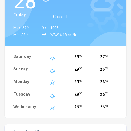
28
Friday
Couvert
°C
Max: 29
1008
°C
Min: 28
WSW 6.18 km/h
Saturday
29
27
°C
°C
Sunday
29
26
°C
°C
Monday
29
26
°C
°C
Tuesday
29
26
°C
°C
Wednesday
26
26
°C
°C