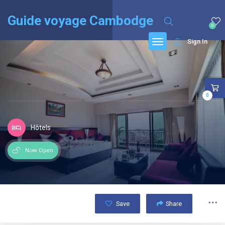
English
(
Anglais
)
Français
Guide voyage Cambodge
0
Sign In
0
Hôtels
Now Open
Save
Share