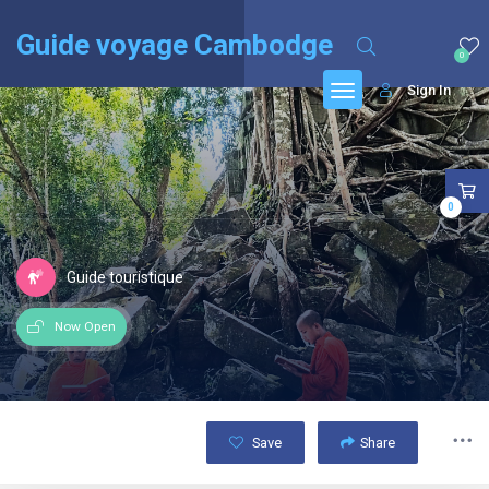
English
(
Anglais
)
Français
Guide voyage Cambodge
0
Sign In
0
Guide touristique
Now Open
Save
Share