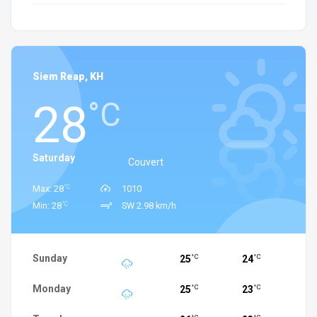
Siem Reap, KH
28
°C
Saturday
Couvert
°C
Max: 28
1010
°C
Min: 28
SW 2.98 km/h
Sunday
25
24
°C
°C
Monday
25
23
°C
°C