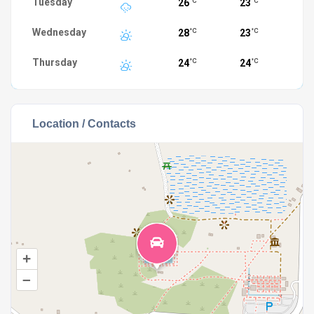
Tuesday
26
23
°C
°C
Wednesday
28
23
°C
°C
Thursday
24
24
°C
°C
Location / Contacts
+
–