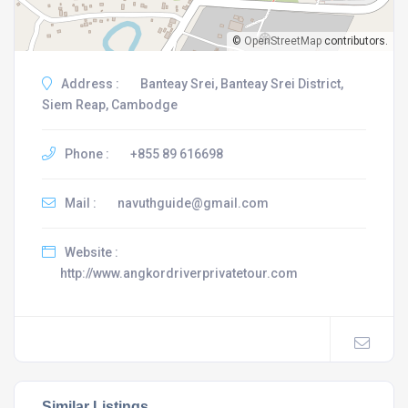
©
OpenStreetMap
contributors.
Address :
Banteay Srei, Banteay Srei District,
Siem Reap, Cambodge
Phone :
+855 89 616698
Mail :
navuthguide@gmail.com
Website :
http://www.angkordriverprivatetour.com
Similar Listings