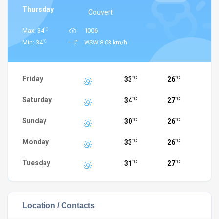
Thursday
Couvert
°C
Max: 34
1006
°C
Min: 34
WSW 8.03 km/h
Friday
33
26
°C
°C
Saturday
34
27
°C
°C
Sunday
30
26
°C
°C
Monday
33
26
°C
°C
Tuesday
31
27
°C
°C
Location / Contacts