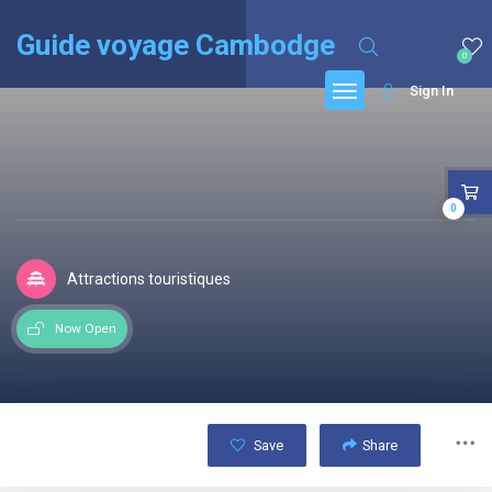
English
(
Anglais
)
Français
Guide voyage Cambodge
0
Sign In
0
Attractions touristiques
Now Open
Save
Share