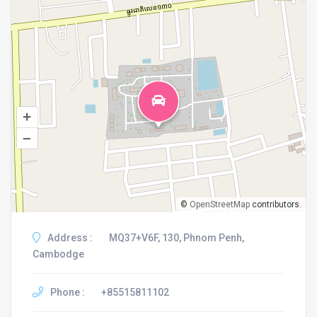
+
–
©
OpenStreetMap
contributors.
Address :
MQ37+V6F, 130, Phnom Penh,
Cambodge
Phone :
+85515811102