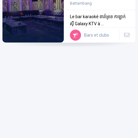
Battambang
Le bar karaoké ខារ៉ាអូខេ កាឡាក់
ស៊ី Galaxy KTV à ...
Bars et clubs