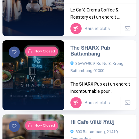
Le Café Crema Coffee &
Roastery est un endroit ...
Bars et clubs
The SHARX Pub
Now Closed
Battambang
35VW+9C9, Rd No 3, Krong
Battambang 02000
The SHARX Pub est un endroit
incontournable pour ...
Bars et clubs
Hi Cafe ហាយ កាហ្វេ
Now Closed
800 Battambang, 21410,
Cambodge