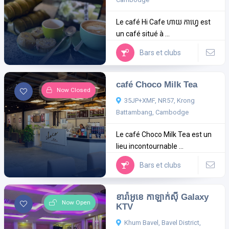
Le café Hi Cafe ហាយ កាហ្វេ est
un café situé à ...
Bars et clubs
café Choco Milk Tea
Now Closed
35JP+XMF, NR57, Krong
Battambang, Cambodge
Le café Choco Milk Tea est un
lieu incontournable ...
Bars et clubs
ខារ៉ាអូខេ កាឡាក់ស៊ី Galaxy
Now Open
KTV
Khum Bavel, Bavel District,