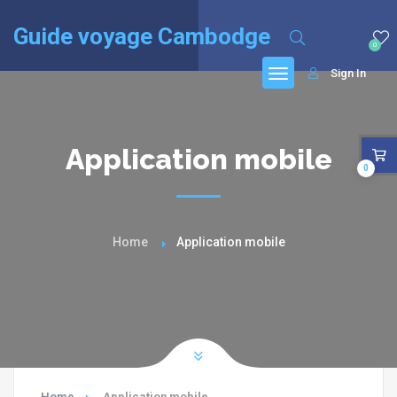
English
(
Anglais
)
Français
Guide voyage Cambodge
0
Sign In
Application mobile
0
Home
Application mobile
Home
Application mobile