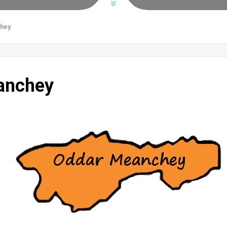
hey
anchey