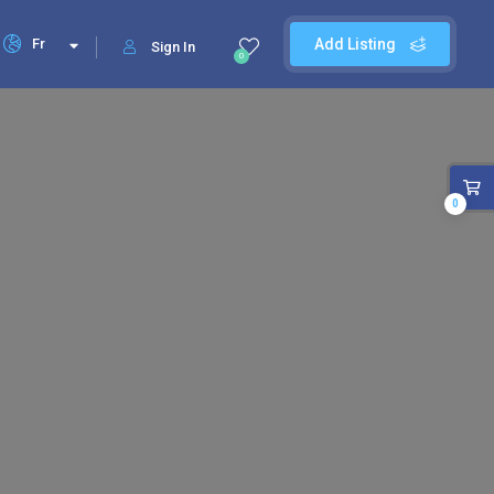
Fr
Add Listing
Sign In
0
0