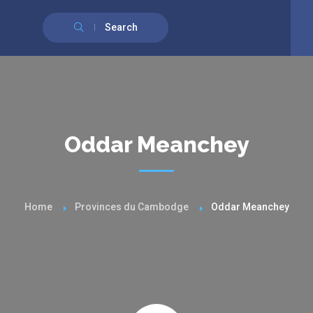
English
(
Anglais
)
Français
Search
Oddar Meanchey
Home
Provinces du Cambodge
Oddar Meanchey