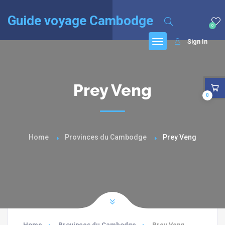
English
(
Anglais
)
Français
Guide voyage Cambodge
0
Sign In
Prey Veng
0
Home
Provinces du Cambodge
Prey Veng
Home
Provinces du Cambodge
Prey Veng