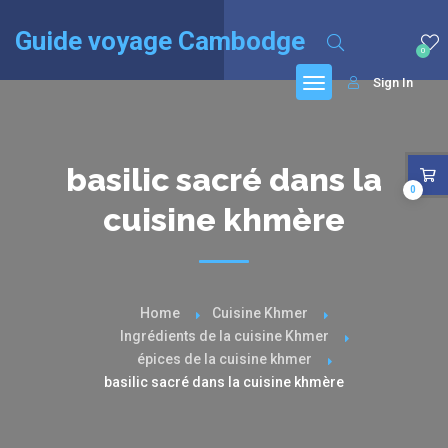
English
(
Anglais
)
Français
Guide voyage Cambodge
0
Sign In
basilic sacré dans la
0
cuisine khmère
Home
Cuisine Khmer
Ingrédients de la cuisine Khmer
épices de la cuisine khmer
basilic sacré dans la cuisine khmère