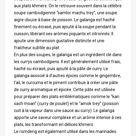
aux plats khmers. On le retrouve souvent dans la célèbre
soupe cambodgienne “samlor machu trey”, une soupe
aigre-douce à base de poisson. Le galanga est haché
finement ou écrasé, puis ajouté à la soupe pendant la
cuisson, libérant ses arômes piquants et citronnés. Il
ajoute une dimension gustative distincte et une
fraîcheur subtile au plat.
En plus des soupes, le galanga est un ingrédient clé dans
les currys cambodgiens. Il est généralement utilisé frais,
haché ou écrasé, puis ajouté à la pâte de curry. Le
galanga associé à d’autres épices comme le gingembre,
l’ail, le curcuma et le piment contribue à créer une pâte
de curry aromatique et épicée. Cette pâte est utilisée
pour préparer des plats emblématiques comme le “kari
sach moan” (curry de poulet) et le “amok trey” (poisson
cuit à la vapeur dans une sauce au curry). Le galanga
apporte une saveur complexe et un arôme intense à ces
plats, les transformant en délices khmers.
Le romdeng est également utilisé dans les marinades