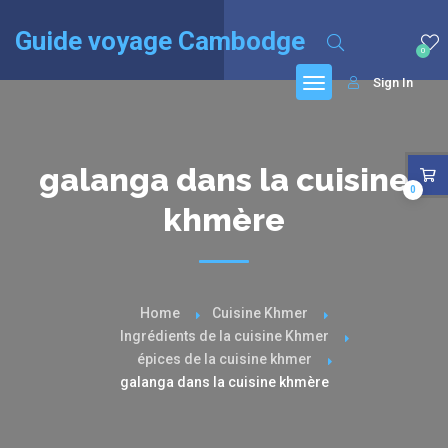
English
(
Anglais
)
Français
Guide voyage Cambodge
0
Sign In
galanga dans la cuisine
0
khmère
Home
Cuisine Khmer
Ingrédients de la cuisine Khmer
épices de la cuisine khmer
galanga dans la cuisine khmère