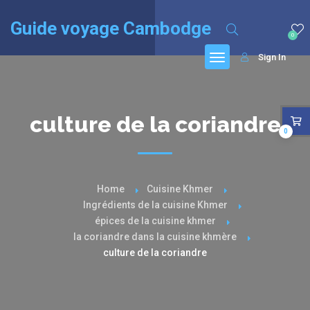
English
(
Anglais
)
Français
Guide voyage Cambodge
0
Sign In
culture de la coriandre
0
Home
Cuisine Khmer
Ingrédients de la cuisine Khmer
épices de la cuisine khmer
la coriandre dans la cuisine khmère
culture de la coriandre