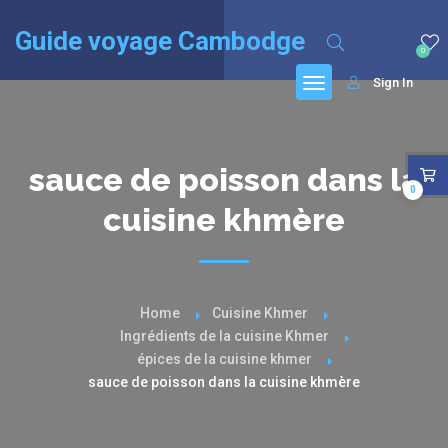
English
(
Anglais
)
Français
Guide voyage Cambodge
0
Sign In
sauce de poisson dans la
0
cuisine khmère
Home
Cuisine Khmer
Ingrédients de la cuisine Khmer
épices de la cuisine khmer
sauce de poisson dans la cuisine khmère