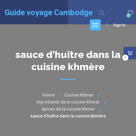
English
(
Anglais
)
Français
Guide voyage Cambodge
0
Sign In
sauce d’huître dans la
0
cuisine khmère
Home
Cuisine Khmer
Ingrédients de la cuisine Khmer
épices de la cuisine khmer
sauce d’huître dans la cuisine khmère