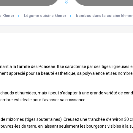
ne Khmer
Légume cuisine khmer
bambou dans la cuisine khmè
nant à la famille des
Poaceae
. Il se caractérise par ses tiges ligneuse
nt apprécié pour sa beauté esthétique, sa polyvalence et ses nombreus
hauds et humides, mais il peut s’adapter à une grande variété de conditi
-ombre est idéale pour favoriser sa croissance.
 de rhizomes (tiges souterraines). Creusez une tranchée d’environ 30 
uvrez-les de terre, en laissant seulement les bourgeons visibles à la s