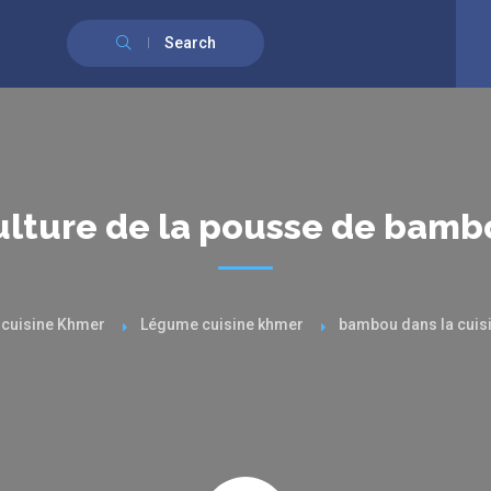
English
(
Anglais
)
Français
Search
ulture de la pousse de bamb
a cuisine Khmer
Légume cuisine khmer
bambou dans la cuis