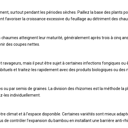
ement, surtout pendant les périodes sèches. Paillez la base des plants p
vent favoriser la croissance excessive du feuillage au détriment des cha
 chaumes atteignent leur maturité, généralement après trois à cinq ans
enir des coupes nettes.
ravageurs, mais il peut être sujet à certaines infections fongiques o
abituels et traitez-les rapidement avec des produits biologiques ou des
s ou par semis de graines. La division des rhizomes est la méthode la p
z-les individuellement.
tre climat et à l’espace disponible. Certaines variétés sont mieux adap
 de contrôler l’expansion du bambou en installant une barrière anti-rh