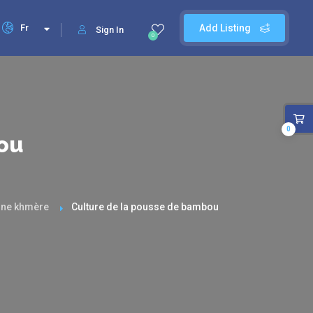
Fr
Add Listing
Sign In
0
0
ou
ine khmère
Culture de la pousse de bambou