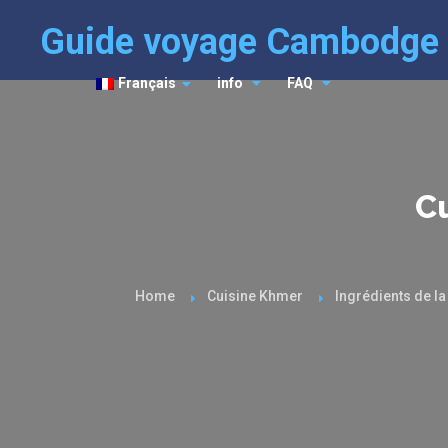
Guide voyage Cambodge
Français
info
FAQ
C
Home
Cuisine Khmer
Ingrédients de l