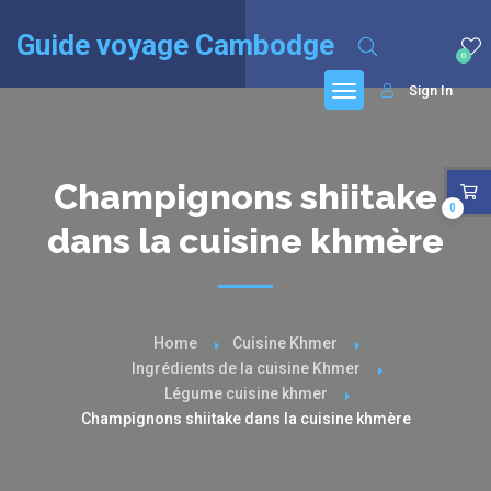
English
(
Anglais
)
Français
Guide voyage Cambodge
0
Sign In
Champignons shiitake
0
dans la cuisine khmère
Home
Cuisine Khmer
Ingrédients de la cuisine Khmer
Légume cuisine khmer
Champignons shiitake dans la cuisine khmère