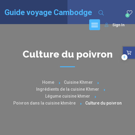
English
(
Anglais
)
Français
Guide voyage Cambodge
0
Sign In
Culture du poivron
0
Home
Cuisine Khmer
Ingrédients de la cuisine Khmer
Légume cuisine khmer
Poivron dans la cuisine khmère
Culture du poivron