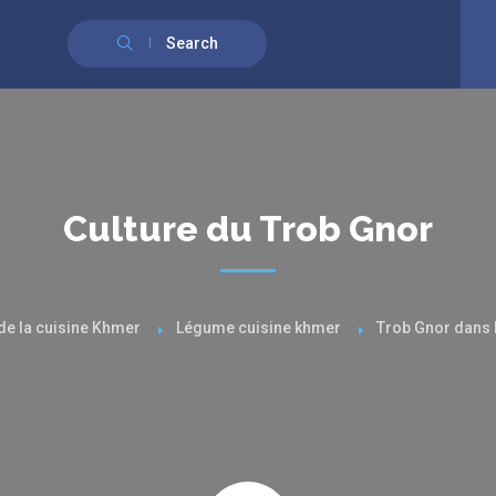
English
(
Anglais
)
Français
Search
Culture du Trob Gnor
de la cuisine Khmer
Légume cuisine khmer
Trob Gnor dans 