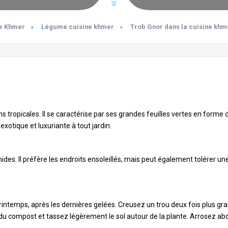
ne Khmer
Légume cuisine khmer
Trob Gnor dans la cuisine kh
ns tropicales. Il se caractérise par ses grandes feuilles vertes en forme
xotique et luxuriante à tout jardin.
s. Il préfère les endroits ensoleillés, mais peut également tolérer une c
rintemps, après les dernières gelées. Creusez un trou deux fois plus grand
 du compost et tassez légèrement le sol autour de la plante. Arrosez 