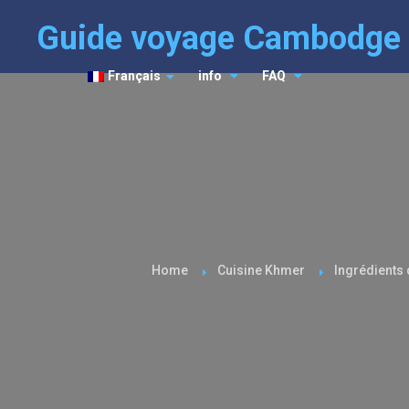
Guide voyage Cambodge
Français
info
FAQ
Home
Cuisine Khmer
Ingrédients 