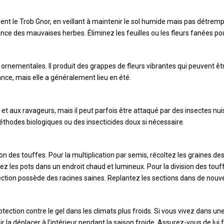
nt le Trob Gnor, en veillant à maintenir le sol humide mais pas détremp
sance des mauvaises herbes. Éliminez les feuilles ou les fleurs fanées pou
s ornementales. Il produit des grappes de fleurs vibrantes qui peuvent ê
ance, mais elle a généralement lieu en été.
t aux ravageurs, mais il peut parfois être attaqué par des insectes nuis
méthodes biologiques ou des insecticides doux si nécessaire.
ion des touffes. Pour la multiplication par semis, récoltez les graines d
ez les pots dans un endroit chaud et lumineux. Pour la division des touf
ection possède des racines saines. Replantez les sections dans de no
tection contre le gel dans les climats plus froids. Si vous vivez dans u
r la déplacer à l’intérieur pendant la saison froide. Assurez-vous de lui 