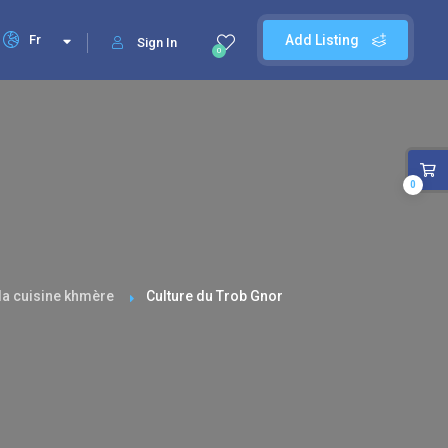
Fr
Add Listing
Sign In
0
0
la cuisine khmère
Culture du Trob Gnor