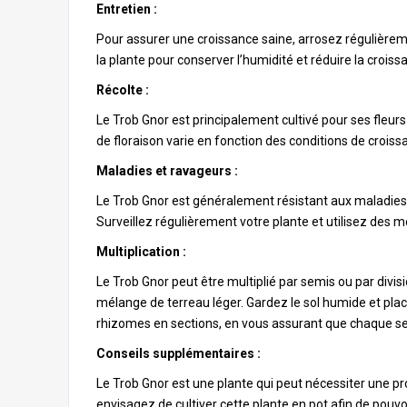
Entretien :
Pour assurer une croissance saine, arrosez régulièreme
la plante pour conserver l’humidité et réduire la crois
Récolte :
Le Trob Gnor est principalement cultivé pour ses fleur
de floraison varie en fonction des conditions de croiss
Maladies et ravageurs :
Le Trob Gnor est généralement résistant aux maladies e
Surveillez régulièrement votre plante et utilisez des 
Multiplication :
Le Trob Gnor peut être multiplié par semis ou par divis
mélange de terreau léger. Gardez le sol humide et plac
rhizomes en sections, en vous assurant que chaque s
Conseils supplémentaires :
Le Trob Gnor est une plante qui peut nécessiter une pro
envisagez de cultiver cette plante en pot afin de pouvoi