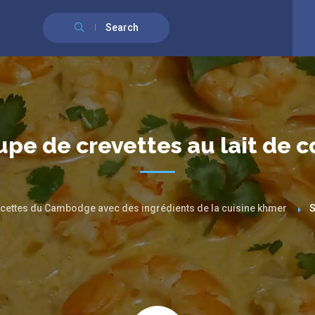
English
(
Anglais
)
Français
Search
pe de crevettes au lait de 
cettes du Cambodge avec des ingrédients de la cuisine khmer
S