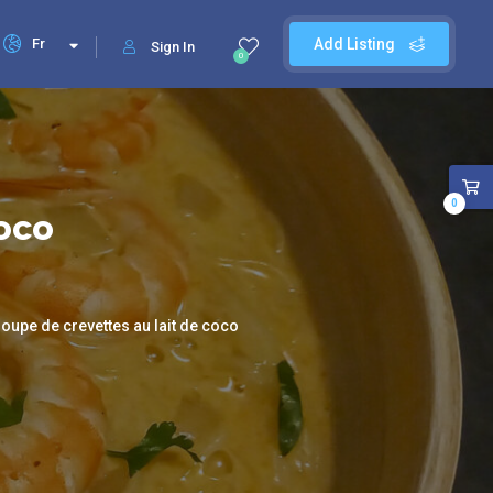
Fr
Add Listing
Sign In
0
0
coco
oupe de crevettes au lait de coco