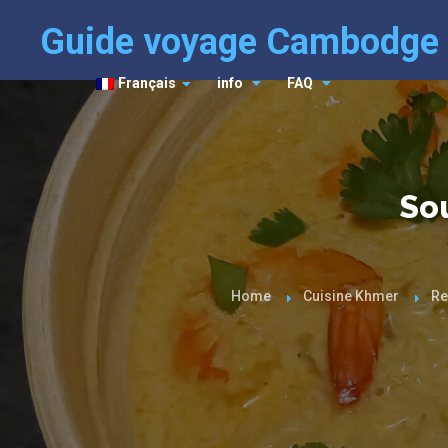
Guide voyage Cambodge
Français
info
FAQ
Sou
Home
Cuisine Khmer
Re