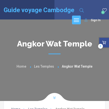
English
(
Anglais
)
Français
Guide voyage Cambodge
0
Sign In
Angkor Wat Temple
0
Home
Les Temples
Angkor Wat Temple
Home
Les Temples
Angkor Wat Temple