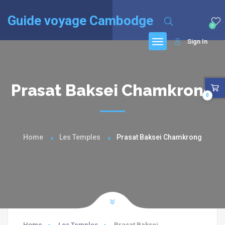
English
(
Anglais
)
Français
Guide voyage Cambodge
0
Sign In
Prasat Baksei Chamkrong
0
Home
Les Temples
Prasat Baksei Chamkrong
Home
Les Temples
Prasat Baksei