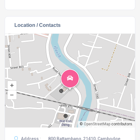
Location / Contacts
+
–
©
OpenStreetMap
contributors.
Address :
800 Battambang, 21410, Cambodge