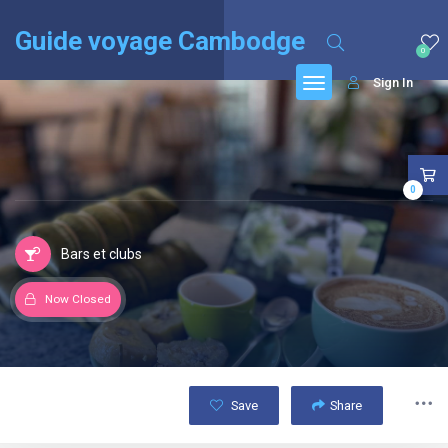
English
(
Anglais
)
Français
Guide voyage Cambodge
0
Sign In
0
Bars et clubs
Now Closed
Save
Share