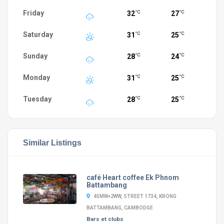
Friday
32
27
°C
°C
Saturday
31
25
°C
°C
Sunday
28
24
°C
°C
Monday
31
25
°C
°C
Tuesday
28
25
°C
°C
Similar Listings
café Heart coffee Ek Phnom
Battambang
45MW+2WW, STREET 1734, KRONG
BATTAMBANG, CAMBODGE
Bars et clubs