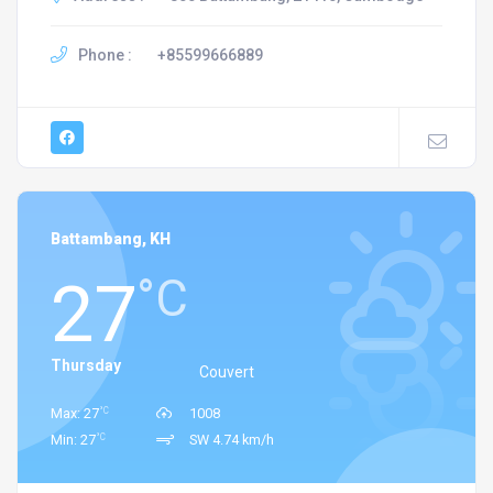
Phone :
+85599666889
Battambang, KH
27
°C
Thursday
Couvert
°C
Max: 27
1008
°C
Min: 27
SW 4.74 km/h