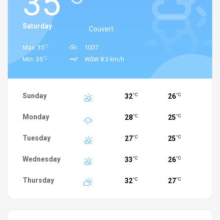
35
Saturday
Couvert
°C
Max: 35
1007
°C
Min: 35
WSW 8.3 km/h
Sunday
32
26
°C
°C
Monday
28
25
°C
°C
Tuesday
27
25
°C
°C
Wednesday
33
26
°C
°C
Thursday
32
27
°C
°C