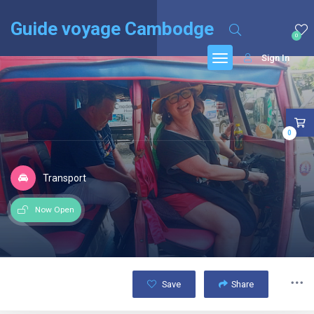
English
(
Anglais
)
Français
Guide voyage Cambodge
0
Sign In
0
Transport
Now Open
Save
Share