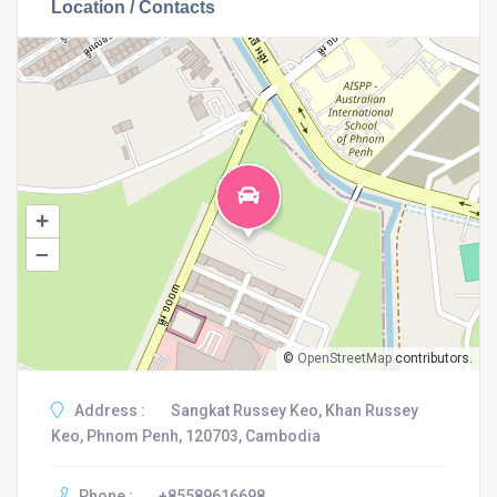
Location / Contacts
+
–
©
OpenStreetMap
contributors.
Address :
Sangkat Russey Keo, Khan Russey
Keo, Phnom Penh, 120703, Cambodia
Phone :
+85589616698