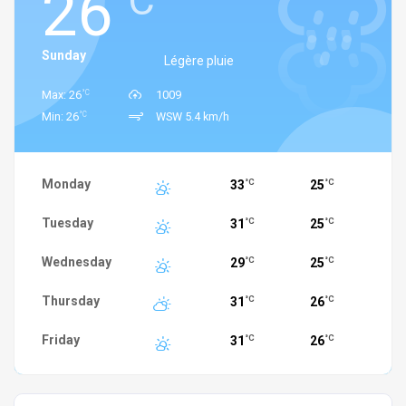
26
°C
Sunday
Légère pluie
°C
Max: 26
1009
°C
Min: 26
WSW 5.4 km/h
Monday
33
25
°C
°C
Tuesday
31
25
°C
°C
Wednesday
29
25
°C
°C
Thursday
31
26
°C
°C
Friday
31
26
°C
°C