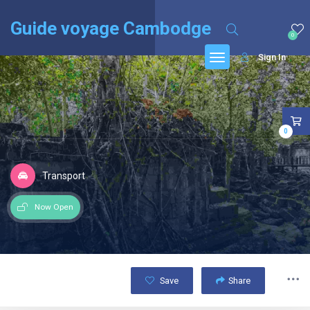
English
(
Anglais
)
Français
Guide voyage Cambodge
0
Sign In
0
Transport
Now Open
Save
Share