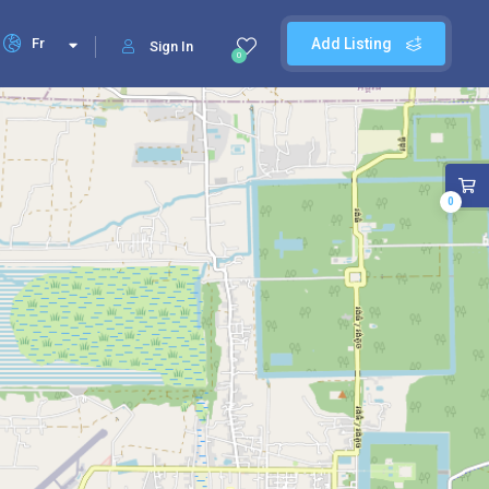
Fr
Add Listing
Sign In
0
0