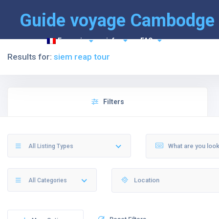
Guide voyage Cambodge
Français
info
FAQ
Results for:
siem reap tour
Filters
All Listing Types
All Categories