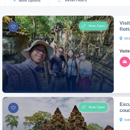
Reset Filters
More Options
Visi
Now Open
flot
6R
Visit
Excu
Now Open
couc
sie