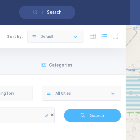
English
(
Anglais
)
Français
Search
Sort by:
Default
Categories
All Cities
Search