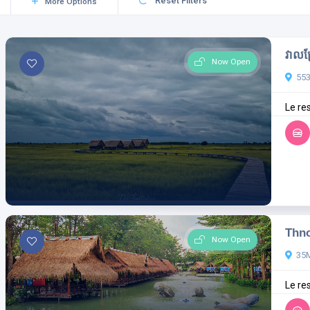
Reset Filters
More Options
វាលស
Now Open
553
Le res
Thno
Now Open
35
Le res