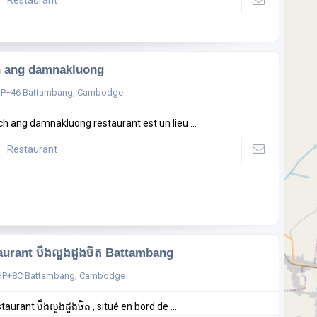
Restaurant
h ang damnakluong
JP+46 Battambang, Cambodge
ch ang damnakluong restaurant est un lieu ...
Restaurant
aurant បឹងលួងដួងចិត Battambang
HP+8C Battambang, Cambodge
taurant បឹងលួងដួងចិត , situé en bord de ...