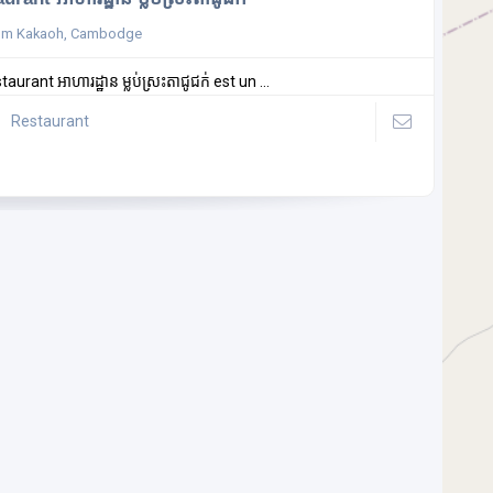
um Kakaoh, Cambodge
taurant អាហារដ្ឋាន ម្លប់ស្រះតាជូជក់ est un ...
Restaurant