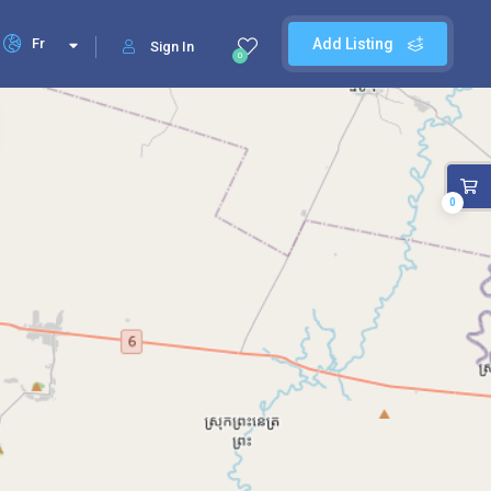
Fr
Add Listing
Sign In
0
0