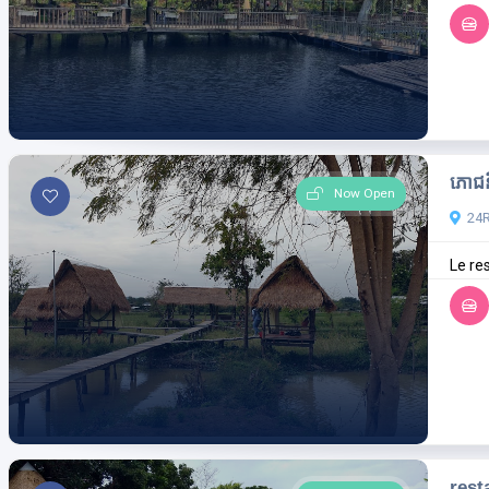
ភោជន
Now Open
24R
Le res
resta