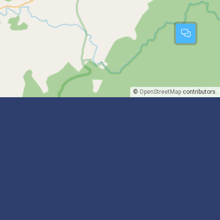
©
OpenStreetMap
contributors.