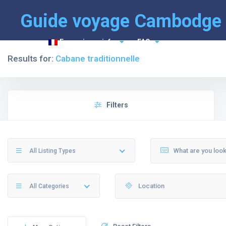
Guide voyage Cambodge
Français
info
FAQ
Results for:
Cabane traditionnelle
Filters
All Listing Types
All Categories