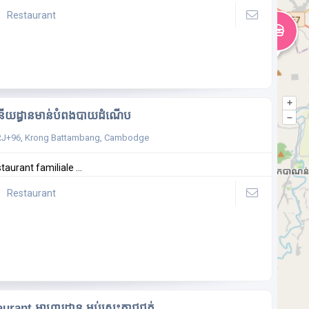
Restaurant
+
ីយដ្ធានមាន់បំពងបាយដំណើប
–
J+96, Krong Battambang, Cambodge
taurant familiale ...
Restaurant
urant អាហារដ្ឋាន ម្លប់ស្រះតាជូជក់