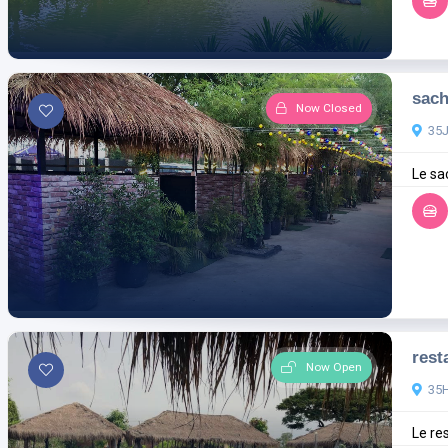
sac
Now Closed
35
Le sa
rest
Now Open
35
Le res