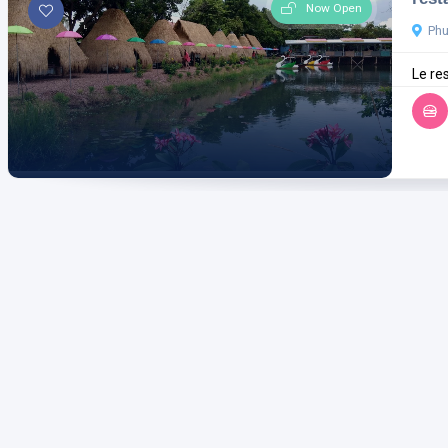
Now Open
Ph
Le res