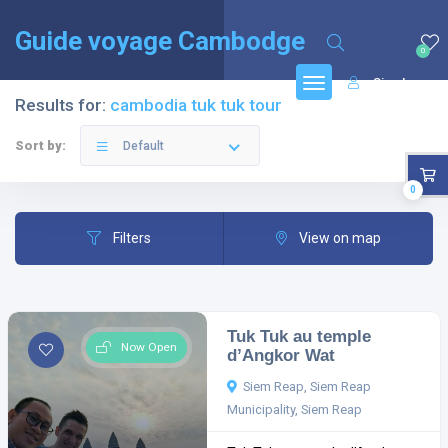
English
(
Anglais
)
Français
Guide voyage Cambodge
0
Sign In
Results for:
cambodia tuk tuk tour
Sort by:
Default
0
Filters
View on map
Tuk Tuk au temple
Now Open
d’Angkor Wat
Siem Reap, Siem Reap
Municipality, Siem Reap