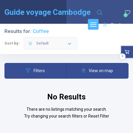
English
(
Anglais
)
Français
Guide voyage Cambodge
0
Sign In
Results for:
Coffee
Sort by:
Default
0
Filters
View on map
No Results
There are no listings matching your search.
Try changing your search filters or
Reset Filter