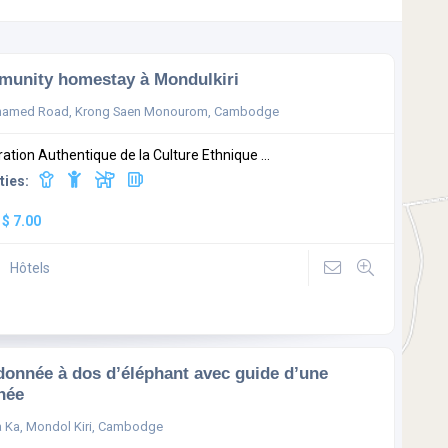
unity homestay à Mondulkiri
named Road, Krong Saen Monourom, Cambodge
ration Authentique de la Culture Ethnique ...
ties:
:
$ 7.00
Hôtels
onnée à dos d’éléphant avec guide d’une
née
 Ka, Mondol Kiri, Cambodge