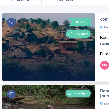
Reset Filters
More Options
comm
Sale 7%
Un
Now Open
Explo
Facili
Price
Rand
Now Open
jour
Loa