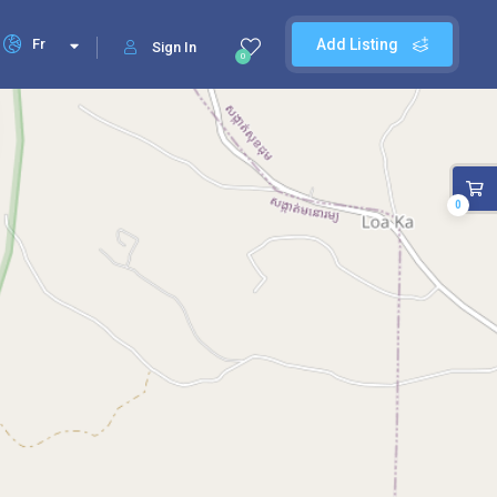
Fr
Add Listing
Sign In
0
0