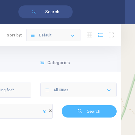
English
(
Anglais
)
Français
Search
Sort by:
Default
Categories
All Cities
Search