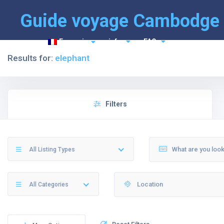
Guide voyage Cambodge
Français
info
FAQ
Results for:
elephant
Filters
All Listing Types
All Categories