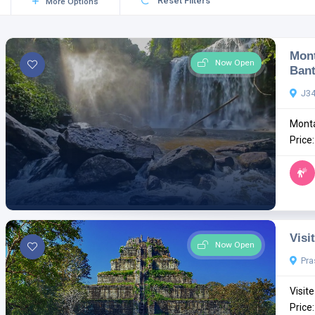
Reset Filters
More Options
Mont
Now Open
Bant
J34
Monta
Price
Visi
Now Open
Pra
Visit
Price