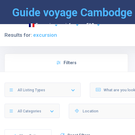
Guide voyage Cambodge
Français
info
FAQ
Results for:
excursion
Filters
All Listing Types
All Categories