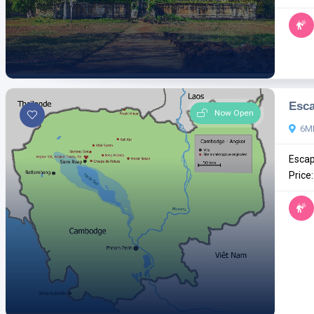
Esca
Now Open
6M
Escap
Price