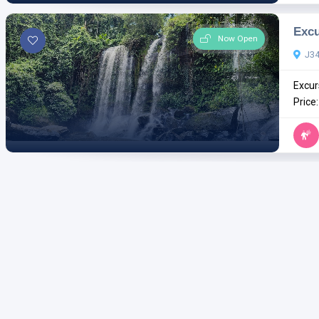
Excu
Now Open
J34
Excur
Price