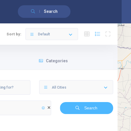
English
(
Anglais
)
Français
Search
Sort by:
Default
Categories
All Cities
Search