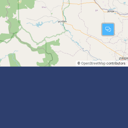
©
OpenStreetMap
contributors.