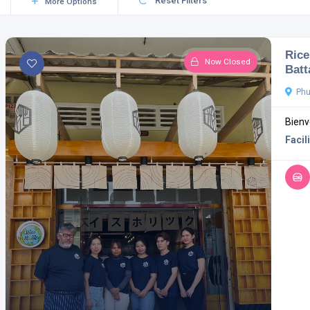
Reset Filters
More Options
Rice
Now Closed
Bat
Phu
Bienv
Facili