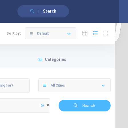
English
(
Anglais
)
Français
Search
Sort by:
Default
Categories
All Cities
Search