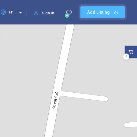
Fr
Add Listing
Sign In
0
0