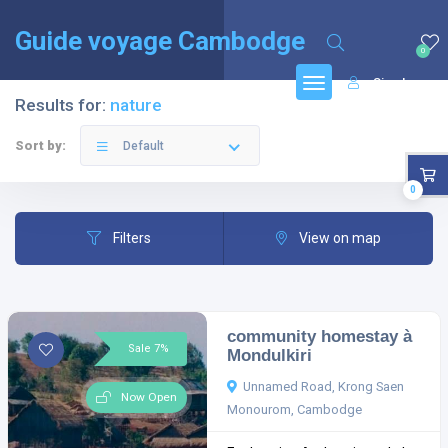
English
(
Anglais
)
Français
Guide voyage Cambodge
0
Sign In
Results for:
nature
Sort by:
Default
0
Filters
View on map
community homestay à
Sale 7%
Mondulkiri
Unnamed Road, Krong Saen
Now Open
Monourom, Cambodge