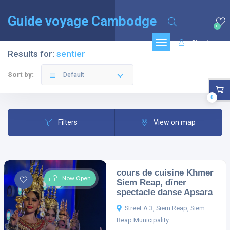
English
(
Anglais
)
Français
Guide voyage Cambodge
0
Sign In
Results for:
sentier
Sort by:
Default
0
Filters
View on map
cours de cuisine Khmer
Now Open
Siem Reap, dîner
spectacle danse Apsara
Street A.3, Siem Reap, Siem
Reap Municipality