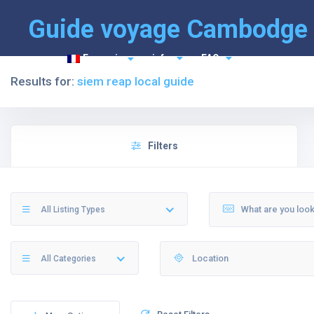
Guide voyage Cambodge
Français
info
FAQ
Results for:
siem reap local guide
Filters
All Listing Types
All Categories