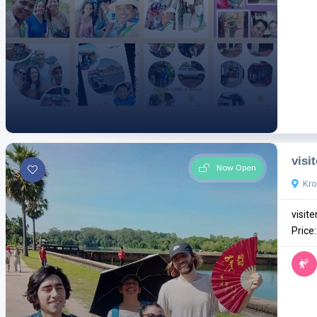
visi
Now Open
Kr
visite
Price