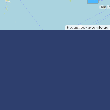
©
OpenStreetMap
contributors.
Trouver des billets