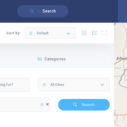
English
(
Anglais
)
Français
Search
Sort by:
Default
Categories
All Cities
Search