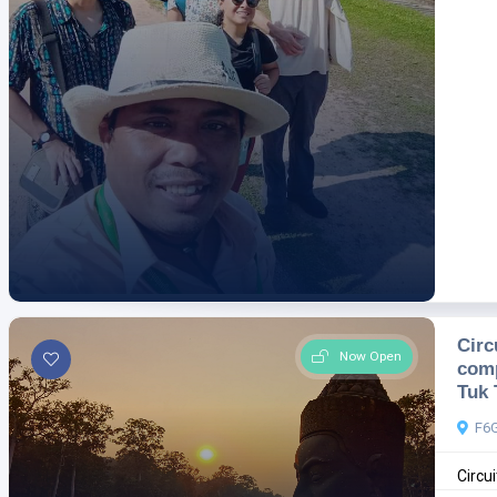
Circ
Now Open
comp
Tuk 
F6
Circu