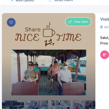
Reset Filters
More Options
Visi
Now Open
AEO
Salut,
Price