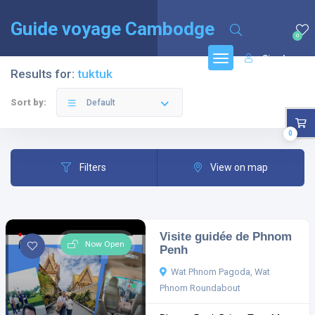
English
(
Anglais
)
Français
Guide voyage Cambodge
0
Sign In
Results for:
tuktuk
Sort by:
Default
0
Filters
View on map
Visite guidée de Phnom
Now Open
Penh
Wat Phnom Pagoda, Wat
Phnom Roundabout