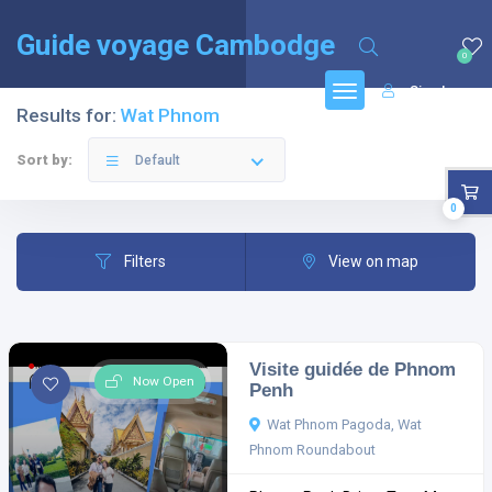
English
(
Anglais
)
Français
Guide voyage Cambodge
0
Sign In
Results for:
Wat Phnom
Sort by:
Default
0
Filters
View on map
Visite guidée de Phnom
Now Open
Penh
Wat Phnom Pagoda, Wat
Phnom Roundabout