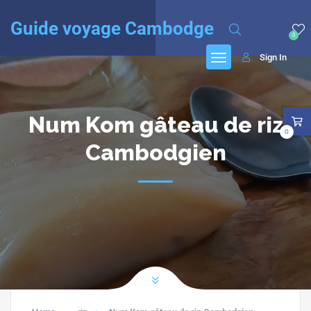
English
(
Anglais
)
Français
Guide voyage Cambodge
0
Sign In
Num Kom gâteau de riz
0
Cambodgien