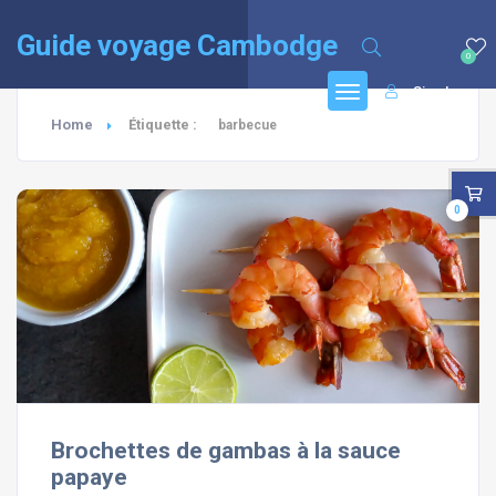
English
(
Anglais
)
Français
Guide voyage Cambodge
0
Sign In
Home
Étiquette :
barbecue
0
Brochettes de gambas à la sauce
papaye