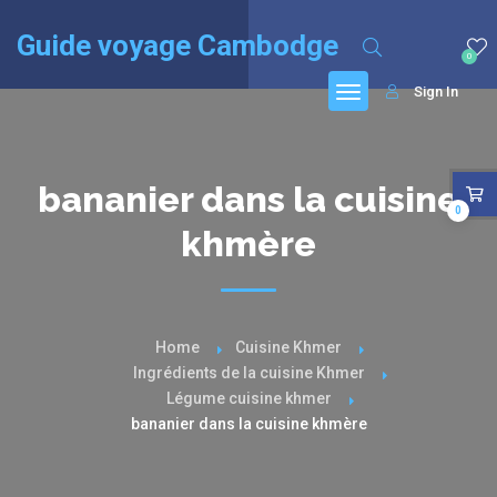
English
(
Anglais
)
Français
Guide voyage Cambodge
0
Sign In
bananier dans la cuisine
0
khmère
Home
Cuisine Khmer
Ingrédients de la cuisine Khmer
Légume cuisine khmer
bananier dans la cuisine khmère