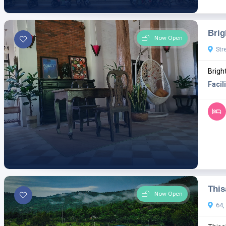
Brig
Now Open
Str
Brigh
Facili
This
Now Open
64,