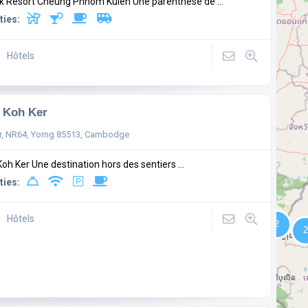
k Resort Cheung Phnom Kulen Une parenthèse de ...
ties:
Hôtels
 Koh Ker
r, NR64, Yorng 85513, Cambodge
Koh Ker Une destination hors des sentiers ...
ties:
Hôtels