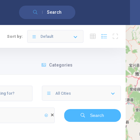
English
(
Anglais
)
Français
Search
Sort by:
Default
Categories
All Cities
Search