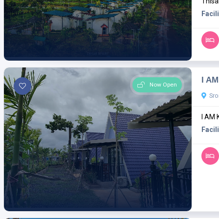
Thisa
Facili
I AM
Now Open
Sro
I AM 
Facili