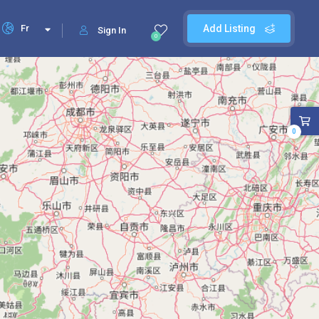
Fr
Add Listing
Sign In
0
0