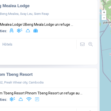
g Mealea Lodge
+
 Beng Mealea, Svay Leu, Siem Reap
–
Mealea Lodge UBeng Meala Lodge un refuge ...
ties:
Hôtels
om Tbeng Resort
 62, Preah Vihear city, Cambodia
 Tbeng Resort Phnom Tbeng Resort un refuge au ...
ties: