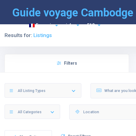
Guide voyage Cambodge
Français
info
FAQ
Results for:
Listings
Filters
All Listing Types
All Categories