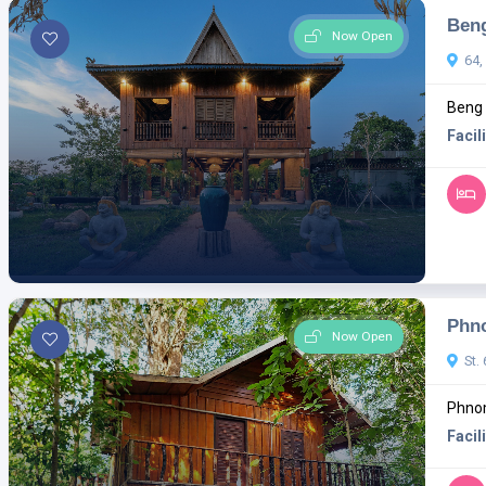
Ben
Now Open
64,
Beng 
Facili
Phn
Now Open
St.
Phnom
Facili