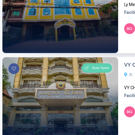
Ly Men
Facili
VY 
Now Open
St.
VY CH
Facili