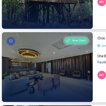
One 
Now Open
Sa
One B
Facili