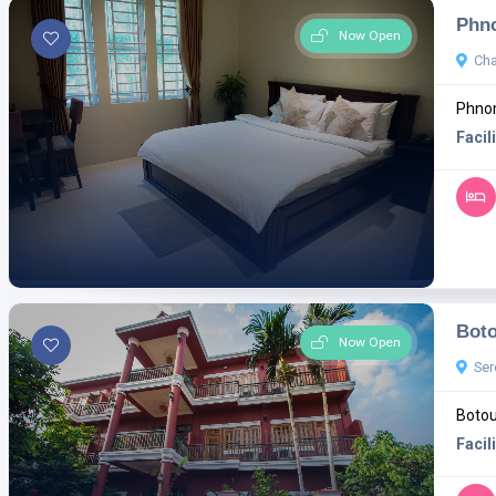
Phn
Now Open
Cha
Phnom
Facili
Bot
Now Open
Ser
Botou
Facili