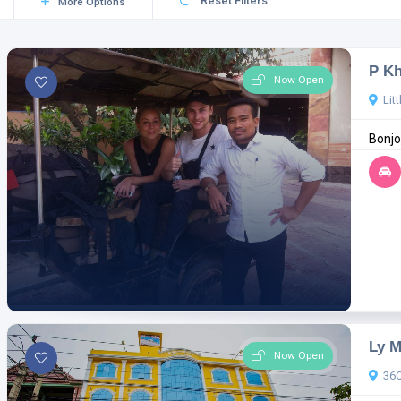
Reset Filters
More Options
P Kh
Now Open
Lit
Bonjo
Ly M
Now Open
36Q