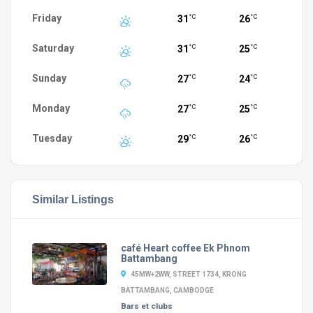
Friday
31
26
°C
°C
Saturday
31
25
°C
°C
Sunday
27
24
°C
°C
Monday
27
25
°C
°C
Tuesday
29
26
°C
°C
Similar Listings
café Heart coffee Ek Phnom
Battambang
45MW+2WW, STREET 1734, KRONG
BATTAMBANG, CAMBODGE
Bars et clubs