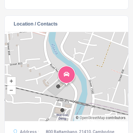
Location / Contacts
+
–
©
OpenStreetMap
contributors.
Address :
800 Battambang, 21410, Cambodge