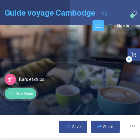
English
(
Anglais
)
Français
Guide voyage Cambodge
0
Sign In
0
Bars et clubs
Now Open
Save
Share