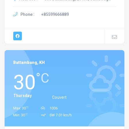
Phone :
+85599666889
Battambang, KH
30
°C
Thursday
Couvert
°C
Max: 30
1006
°C
Min: 30
SW 7.01 km/h