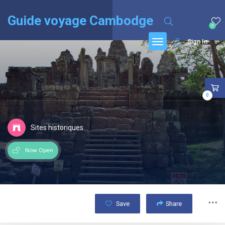
English
(
Anglais
)
Français
Guide voyage Cambodge
0
Sign In
0
Sites historiques
Now Open
Save
Share