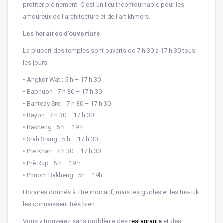
profiter pleinement. C’est un lieu incontournable pour les
amoureux de l’architecture et de l’art khmers.
Les horaires d’ouverture
La plupart des temples sont ouverts de 7 h 30 à 17 h 30 tous
les jours.
• Angkor Wat : 5 h – 17 h 30
• Baphuon : 7 h 30 – 17 h 30
• Banteay Srei : 7 h 30 – 17 h 30
• Bayon : 7 h 30 – 17 h 30
• Bakheng : 5 h – 19 h
• Srah Srang : 5 h – 17 h 30
• Pre Khan : 7 h 30 – 17 h 30
• Prè Rup : 5 h – 19 h
• Phnom Bakheng : 5h – 19h
Horaires donnés à titre indicatif, mais les guides et les tuk-tuk
les connaissent très bien.
Vous y trouverez sans problème des
restaurants
et des