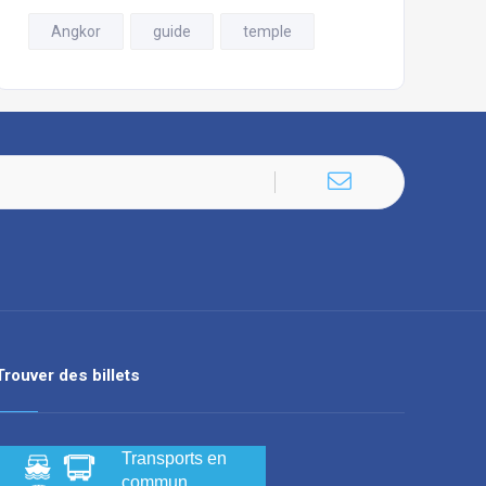
Angkor
guide
temple
Trouver des billets
Transports en
commun