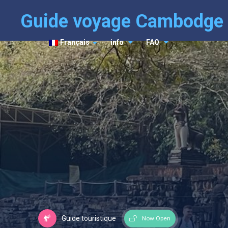
Guide voyage Cambodge
Français
info
FAQ
Guide touristique
Now Open