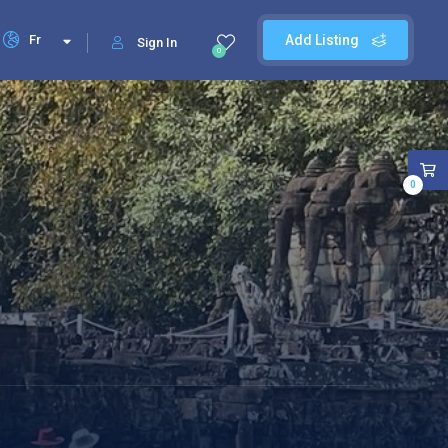
Fr
Add Listing
Sign In
0
0