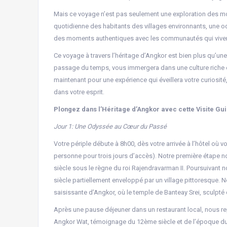
Mais ce voyage n’est pas seulement une exploration des m
quotidienne des habitants des villages environnants, une o
des moments authentiques avec les communautés qui viven
Ce voyage à travers l’héritage d’Angkor est bien plus qu’une
passage du temps, vous immergera dans une culture riche e
maintenant pour une expérience qui éveillera votre curiosité
dans votre esprit.
Plongez dans l’Héritage d’Angkor avec cette Visite Gu
Jour 1: Une Odyssée au Cœur du Passé
Votre périple débute à 8h00, dès votre arrivée à l’hôtel où v
personne pour trois jours d’accès). Notre première étape 
siècle sous le règne du roi Rajendravarman II. Poursuivant
siècle partiellement enveloppé par un village pittoresque. 
saisissante d’Angkor, où le temple de Banteay Srei, sculpté
Après une pause déjeuner dans un restaurant local, nous rep
Angkor Wat, témoignage du 12ème siècle et de l’époque du ro