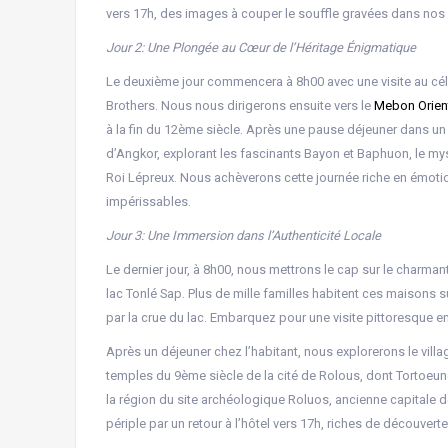
vers 17h, des images à couper le souffle gravées dans nos 
Jour 2: Une Plongée au Cœur de l’Héritage Énigmatique
Le deuxième jour commencera à 8h00 avec une visite au cé
Brothers. Nous nous dirigerons ensuite vers le
Mebon Orien
à la fin du 12ème siècle. Après une pause déjeuner dans un
d’Angkor, explorant les fascinants Bayon et Baphuon, le my
Roi Lépreux. Nous achèverons cette journée riche en émotion
impérissables.
Jour 3: Une Immersion dans l’Authenticité Locale
Le dernier jour, à 8h00, nous mettrons le cap sur le charm
lac Tonlé Sap. Plus de mille familles habitent ces maisons
par la crue du lac. Embarquez pour une visite pittoresque e
Après un déjeuner chez l’habitant, nous explorerons le villag
temples du 9ème siècle de la cité de Rolous, dont Tortoeu
la région du site archéologique Roluos, ancienne capitale 
périple par un retour à l’hôtel vers 17h, riches de découve