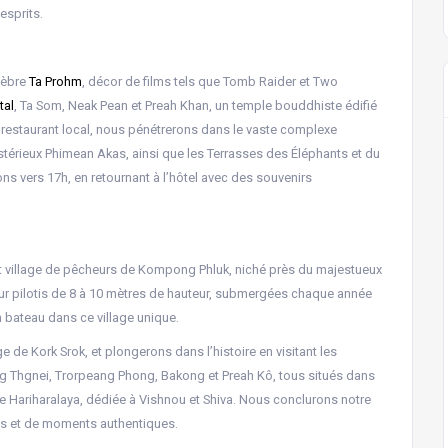
esprits.
lèbre
Ta Prohm
, décor de films tels que Tomb Raider et Two
tal
, Ta Som, Neak Pean et Preah Khan, un temple bouddhiste édifié
 restaurant local, nous pénétrerons dans le vaste complexe
stérieux Phimean Akas, ainsi que les Terrasses des Éléphants et du
s vers 17h, en retournant à l’hôtel avec des souvenirs
ant village de pêcheurs de Kompong Phluk, niché près du majestueux
 sur pilotis de 8 à 10 mètres de hauteur, submergées chaque année
n bateau dans ce village unique.
e de Kork Srok, et plongerons dans l’histoire en visitant les
ng Thgnei, Trorpeang Phong, Bakong et Preah Kô, tous situés dans
de Hariharalaya, dédiée à Vishnou et Shiva. Nous conclurons notre
rtes et de moments authentiques.