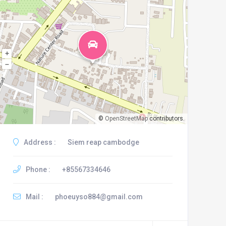
+
–
©
OpenStreetMap
contributors.
Address :
Siem reap cambodge
Phone :
+85567334646
Mail :
phoeuyso884@gmail.com