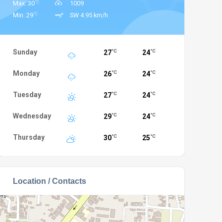
°C
Max: 30
1009
°C
Min: 29
SW 4.95 km/h
Sunday
27
24
°C
°C
Monday
26
24
°C
°C
Tuesday
27
24
°C
°C
Wednesday
29
24
°C
°C
Thursday
30
25
°C
°C
Location / Contacts