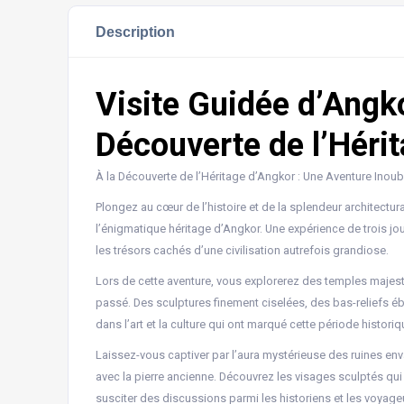
Description
Visite Guidée d’Angko
Découverte de l’Héri
À la Découverte de l’Héritage d’Angkor : Une Aventure Inoubl
Plongez au cœur de l’histoire et de la splendeur architect
l’énigmatique héritage d’Angkor. Une expérience de trois jo
les trésors cachés d’une civilisation autrefois grandiose.
Lors de cette aventure, vous explorerez des temples maje
passé. Des sculptures finement ciselées, des bas-reliefs 
dans l’art et la culture qui ont marqué cette période histori
Laissez-vous captiver par l’aura mystérieuse des ruines enva
avec la pierre ancienne. Découvrez les visages sculptés qui
susciter des discussions parmi les historiens et les voyage