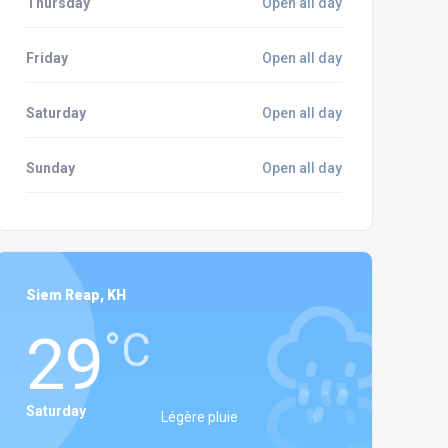
Thursday
Open all day
Friday
Open all day
Saturday
Open all day
Sunday
Open all day
Siem Reap, KH
29
°C
Saturday
Légère pluie