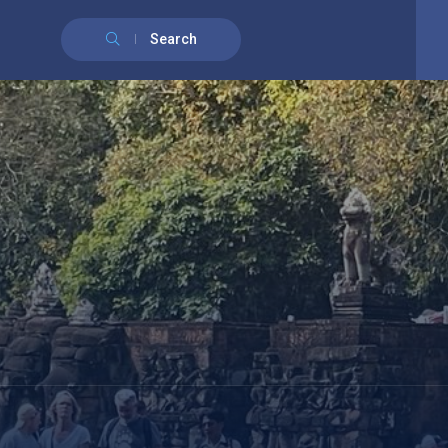
English
(
Anglais
)
Français
Search