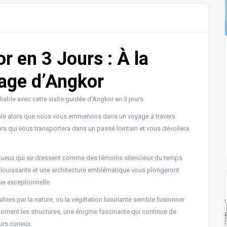
r en 3 Jours : À la
tage d’Angkor
iable avec cette visite guidée d’Angkor en 3 jours
urale alors que nous vous emmenons dans un voyage à travers
urs qui vous transportera dans un passé lointain et vous dévoilera
stueux qui se dressent comme des témoins silencieux du temps
éblouissants et une architecture emblématique vous plongeront
que exceptionnelle.
hies par la nature, où la végétation luxuriante semble fusionner
 ornent les structures, une énigme fascinante qui continue de
urs curieux.