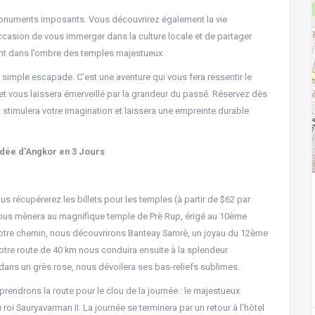
onuments imposants. Vous découvrirez également la vie
ccasion de vous immerger dans la culture locale et de partager
t dans l’ombre des temples majestueux.
 simple escapade. C’est une aventure qui vous fera ressentir le
t vous laissera émerveillé par la grandeur du passé. Réservez dès
, stimulera votre imagination et laissera une empreinte durable
idée d’Angkor en 3 Jours
ous récupérerez les billets pour les temples (à partir de $62 par
nous mènera au magnifique temple de Prè Rup, érigé au 10ème
 notre chemin, nous découvrirons Banteay Samrè, un joyau du 12ème
Notre route de 40 km nous conduira ensuite à la splendeur
 dans un grès rose, nous dévoilera ses bas-reliefs sublimes.
rendrons la route pour le clou de la journée : le majestueux
i Sauryavarman II. La journée se terminera par un retour à l’hôtel