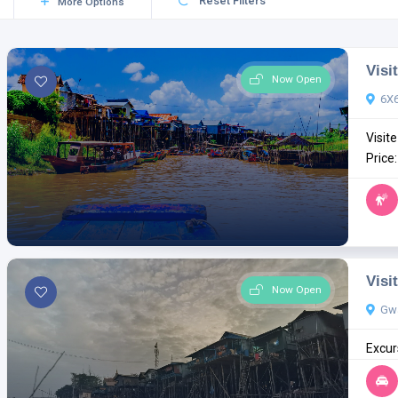
Reset Filters
More Options
Visi
Now Open
6X6
Visite
Price
Visi
Now Open
Gwa
Excur