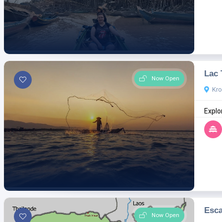
Lac 
Now Open
Kr
Explo
Esca
Now Open