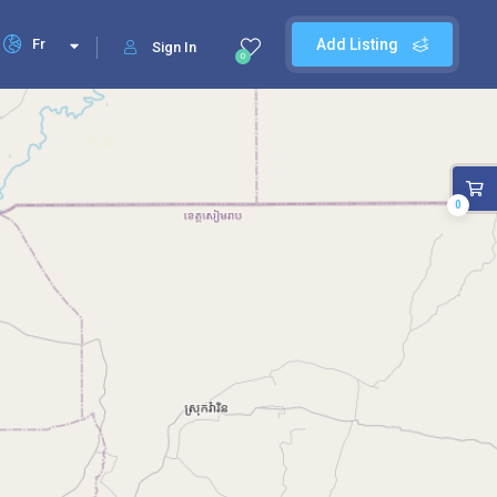
Fr
Add Listing
Sign In
0
0