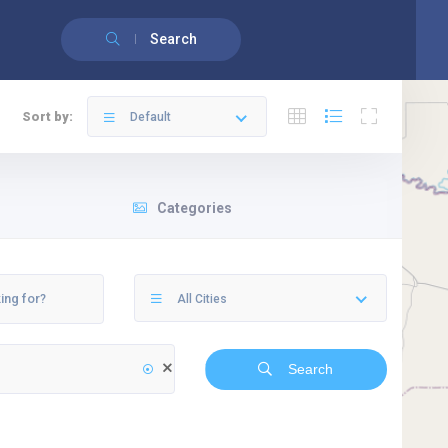
English
(
Anglais
)
Français
Search
Sort by:
Default
Categories
All Cities
Search