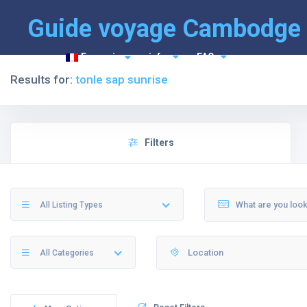
Guide voyage Cambodge
Français
info
FAQ
Results for:
tonle sap sunrise
Filters
All Listing Types
All Categories