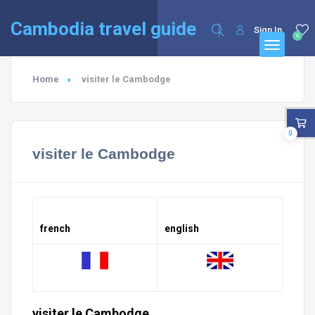
English
Cambodia travel guide
Sign In
0
Home
visiter le Cambodge
0
visiter le Cambodge
french
english
visiter le Cambodge