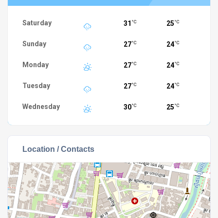
Saturday
31
25
°C
°C
Sunday
27
24
°C
°C
Monday
27
24
°C
°C
Tuesday
27
24
°C
°C
Wednesday
30
25
°C
°C
Location / Contacts