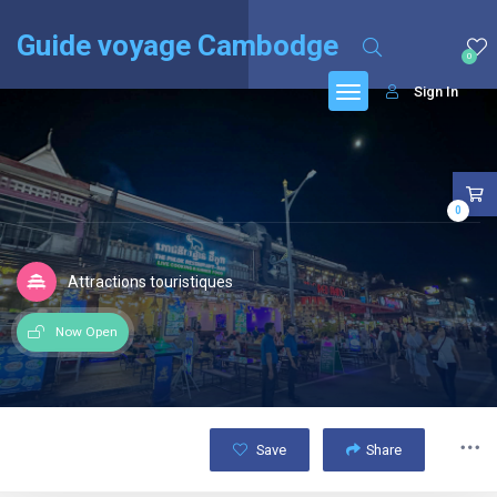
English
(
Anglais
)
Français
Guide voyage Cambodge
0
Sign In
0
Attractions touristiques
Now Open
Save
Share