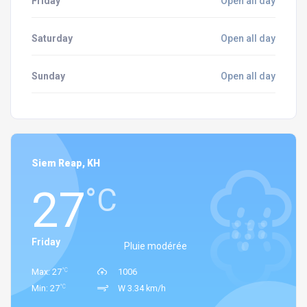
Friday
Open all day
Saturday
Open all day
Sunday
Open all day
Siem Reap, KH
27
°C
Friday
Pluie modérée
°C
Max: 27
1006
°C
Min: 27
W 3.34 km/h