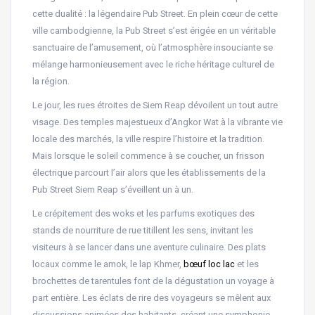
cette dualité : la légendaire Pub Street. En plein cœur de cette
ville cambodgienne, la Pub Street s’est érigée en un véritable
sanctuaire de l’amusement, où l’atmosphère insouciante se
mélange harmonieusement avec le riche héritage culturel de
la région.
Le jour, les rues étroites de Siem Reap dévoilent un tout autre
visage. Des temples majestueux d’Angkor Wat à la vibrante vie
locale des marchés, la ville respire l’histoire et la tradition.
Mais lorsque le soleil commence à se coucher, un frisson
électrique parcourt l’air alors que les établissements de la
Pub Street Siem Reap s’éveillent un à un.
Le crépitement des woks et les parfums exotiques des
stands de nourriture de rue titillent les sens, invitant les
visiteurs à se lancer dans une aventure culinaire. Des plats
locaux comme le amok, le lap Khmer,
bœuf loc lac
et les
brochettes de tarentules font de la dégustation un voyage à
part entière. Les éclats de rire des voyageurs se mêlent aux
discussions animées des habitants, créant une symphonie