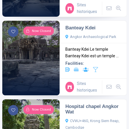
Sites
historiques
Banteay Kdei
Now Closed
Angkor Archaeological Park
Banteay Kdei Le temple
Banteay Kdei est un temple ...
Facilities:
Sites
historiques
Hospital chapel Angkor
Now Closed
Wat
CVWJ+46G, Krong Siem Reap,
Cambodge