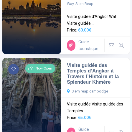
Way, Siem Reap
Visite guidée d’Angkor Wat
Visite guidée ...
Price:
60.00€
Guide
touristique
Visite guidée des
Now Open
Temples d’Angkor à
Travers l’Histoire et la
Splendeur Khmère
Siem reap cambodge
Visite guidée Visite guidée des
Temples ...
Price:
65.00€
Guide