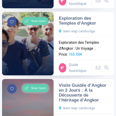
touristique
Exploration des
Now Open
Temples d’Angkor
Siem reap cambodge
Exploration des Temples
d’Angkor : Un Voyage ...
Price:
155.00€
Guide
touristique
Visite Guidée d’Angkor
Now Open
en 3 Jours : À la
Découverte de
l’Héritage d’Angkor
Siem reap cambodge