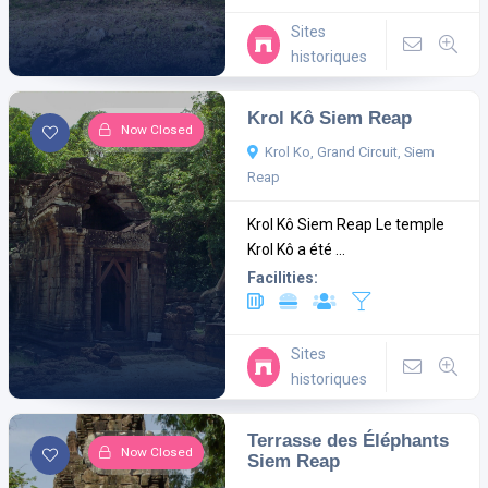
Sites
historiques
Krol Kô Siem Reap
Now Closed
Krol Ko, Grand Circuit, Siem
Reap
Krol Kô Siem Reap Le temple
Krol Kô a été ...
Facilities:
Sites
historiques
Terrasse des Éléphants
Now Closed
Siem Reap