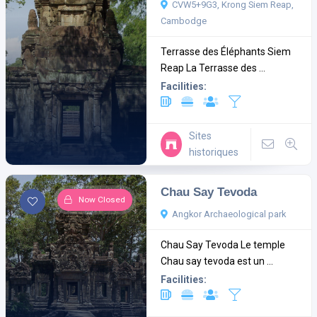
CVW5+9G3, Krong Siem Reap,
Cambodge
Terrasse des Éléphants Siem
Reap La Terrasse des ...
Facilities:
Sites
historiques
Chau Say Tevoda
Now Closed
Angkor Archaeological park
Chau Say Tevoda Le temple
Chau say tevoda est un ...
Facilities: