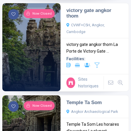
victory gate angkor
Now Closed
thom
CVWF+C5H, Angkor,
Cambodge
victory gate angkor thom La
Porte de Victory Gate ...
Facilities:
Sites
historiques
Temple Ta Som
Now Closed
Angkor Archaeological Park
Temple Ta Som Les horaires
d’ouverture La plupart ...