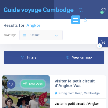
English
(
Anglais
)
Français
Guide voyage Cambodge
0
Sign In
Results for:
Angkor
Sort by:
Default
0
Filters
View on map
visiter le petit circuit
Now Open
d’Angkor Wat
Krong Siem Reap, Cambodge
visiter le petit circuit d’Angkor