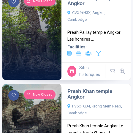
Now Closed
Angkor
CVX4+H3X, Angkor,
Cambodge
Preah Palilay temple Angkor
Les horaires ...
Facilities:
Sites
historiques
Preah Khan temple
Now Closed
Angkor
FV6C+QJ4, Krong Siem Reap,
Cambodge
Preah Khan temple Angkor Le
temple Preah Khan est ...