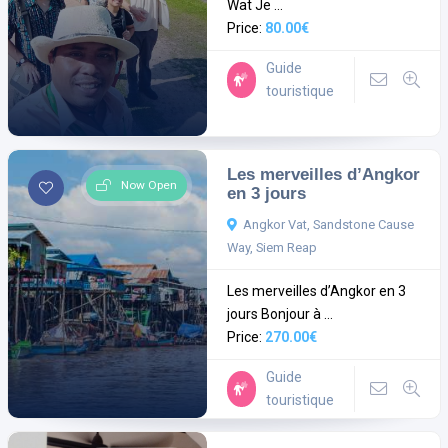
Wat Je ...
Price:
80.00€
Guide
touristique
Les merveilles d’Angkor
Now Open
en 3 jours
Angkor Vat, Sandstone Cause
Way, Siem Reap
Les merveilles d’Angkor en 3
jours Bonjour à ...
Price:
270.00€
Guide
touristique