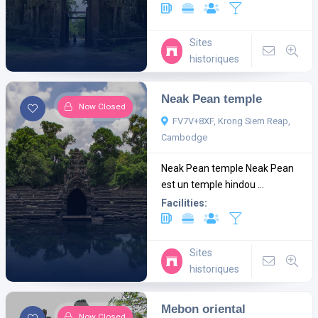
Sites
historiques
Neak Pean temple
Now Closed
FV7V+8XF, Krong Siem Reap,
Cambodge
Neak Pean temple Neak Pean
est un temple hindou ...
Facilities:
Sites
historiques
Mebon oriental
Now Closed