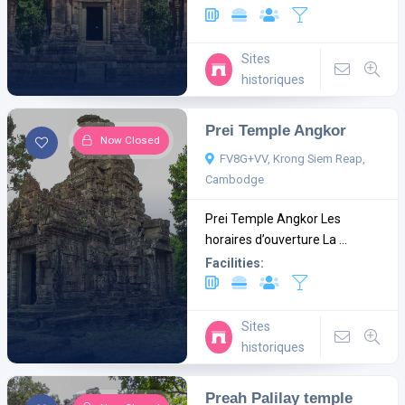
Sites
historiques
Prei Temple Angkor
Now Closed
FV8G+VV, Krong Siem Reap,
Cambodge
Prei Temple Angkor Les
horaires d’ouverture La ...
Facilities:
Sites
historiques
Preah Palilay temple